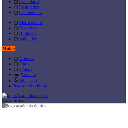
▢
Calendário
▢
Resultados
▢
Campeonato
▢
Matriculados
▢
Recordes
▢
Biblioteca
▢
Validador
Mídias
▢
Notícias
▢
Fotos
▢
Vídeos
mail
Contato
Whatsapp
hearing
Ouvidoria
versão 2026/05