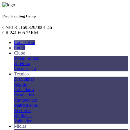
Pico Shooting Camp
CNPJ 31.169.829/0001-46
CR 241.605 2ª RM
Cadastre-se
Entrar
Clube
Quem Somos
Diretoria
Localização
Técnico
Disciplinas
Regras
Calendário
Resultados
Campeonato
Matriculados
Recordes
Biblioteca
Validador
Mídias