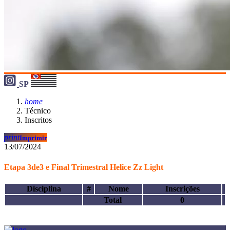
SP
home
Técnico
Inscritos
print
Imprimir
13/07/2024
Etapa 3de3 e Final Trimestral Helice Zz Light
Disciplina
#
Nome
Inscrições
Total
0