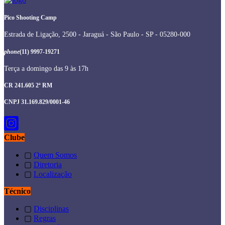
Pico Shooting Camp
Estrada de Ligação, 2500 - Jaraguá - São Paulo - SP - 05280-000
phone
(11) 9997-19271
Terça a domingo das 9 às 17h
CR 241.605 2ª RM
CNPJ 31.169.829/0001-46
Clube
▢
Quem Somos
▢
Diretoria
▢
Localização
Técnico
▢
Disciplinas
▢
Regras