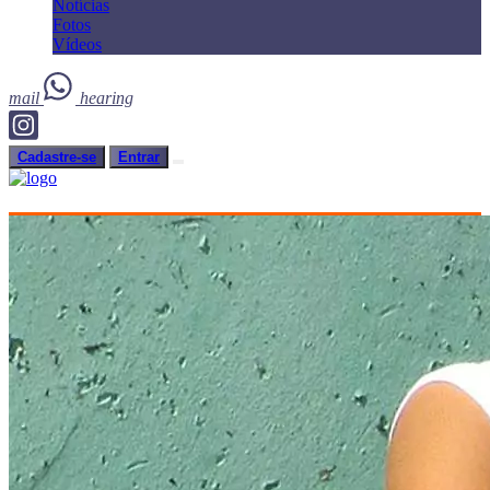
Notícias
Fotos
Vídeos
mail
hearing
Cadastre-se
Entrar